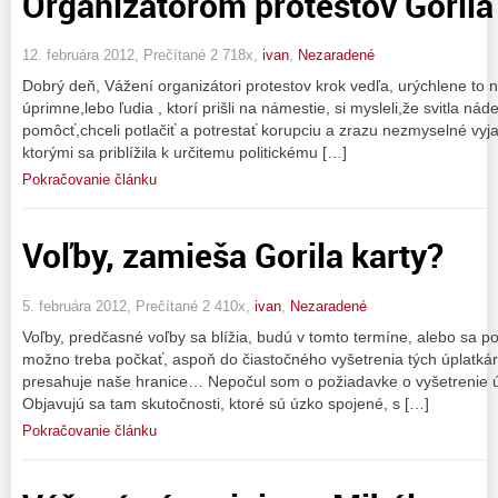
Organizátorom protestov Gorila
12. februára 2012, Prečítané 2 718x,
ivan
,
Nezaradené
Dobrý deň, Vážení organizátori protestov krok vedľa, urýchlene to n
úprimne,lebo ľudia , ktorí prišli na námestie, si mysleli,že svitla nád
pomôcť,chceli potlačiť a potrestať korupciu a zrazu nezmyselné vyja
ktorými sa priblížila k určitemu politickému […]
Pokračovanie článku
Voľby, zamieša Gorila karty?
5. februára 2012, Prečítané 2 410x,
ivan
,
Nezaradené
Voľby, predčasné voľby sa blížia, budú v tomto termíne, alebo sa p
možno treba počkať, aspoň do čiastočného vyšetrenia tých úplatkárs
presahuje naše hranice… Nepočul som o požiadavke o vyšetrenie úp
Objavujú sa tam skutočnosti, ktoré sú úzko spojené, s […]
Pokračovanie článku