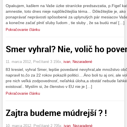
Opakujem, kašlem na Vaše úzke stranícke predsavzatia, p.Figeľ k
amnestie, toto dnes nieje najdôležitejšia téma… Dôležitejšie je, ak
ponaprávať neprávosti spôsobené za uplynulých pár mesiacov Vašej 
a konečne začať plniť sľuby ľudom , tie sluby , že sa budú mať […]
Pokračovanie článku
Smer vyhral? Nie, volič ho poveril
11. marca 2012, Prečítané 3 156x,
ivan
,
Nezaradené
83 kresiel, vyhral Smer, lepšie povedané nevyhral,ale množstvo obč
napravil to,čo za 22 rokov pokazili politici….Áno boli tu aj oni, ale v
pre nich veľká zodpovednosť, neľahká úloha,a obstáť nebude ľah
existovať.. Myslím si, že členstvo v EU nie je […]
Pokračovanie článku
Zajtra budeme múdrejší ? !
10. marca 2012, Prečítané 2 705x,
ivan
,
Nezaradené