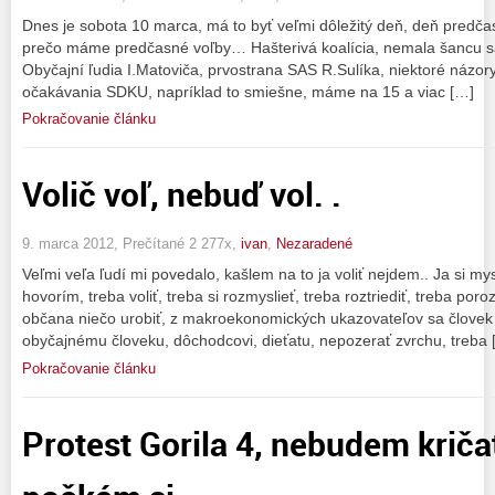
Dnes je sobota 10 marca, má to byť veľmi dôležitý deň, deň predč
prečo máme predčasné voľby… Hašterivá koalícia, nemala šancu s
Obyčajní ľudia I.Matoviča, prvostrana SAS R.Sulíka, niektoré názo
očakávania SDKU, napríklad to smiešne, máme na 15 a viac […]
Pokračovanie článku
Volič voľ, nebuď vol. .
9. marca 2012, Prečítané 2 277x,
ivan
,
Nezaradené
Veľmi veľa ľudí mi povedalo, kašlem na to ja voliť nejdem.. Ja si mys
hovorím, treba voliť, treba si rozmyslieť, treba roztriediť, treba por
občana niečo urobiť, z makroekonomických ukazovateľov sa človek n
obyčajnému človeku, dôchodcovi, dieťatu, nepozerať zvrchu, treba 
Pokračovanie článku
Protest Gorila 4, nebudem kričať