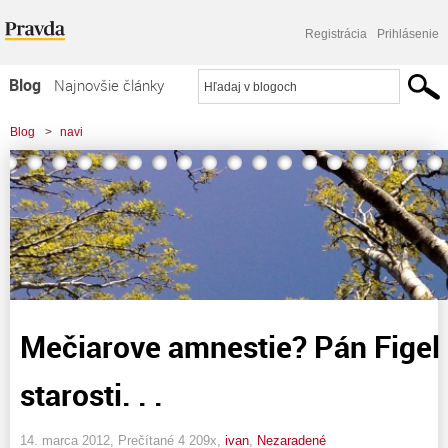
Registrácia
Prihlásenie
Blog
Najnovšie články
Najčítanejšie články
Blog
>
navi
Najkomentovanejšie články
Zoznam blogov
Komerčné blogy
Mečiarove amnestie? Pán Figel
starosti. . .
14. marca 2012, Prečítané 4 209x,
ivan
,
Nezaradené