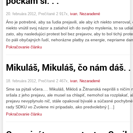
počkám si. . .
20. februára 2012, Prečítané 2 917x,
ivan
,
Nezaradené
Áno je potrebné, aby sa ľudia prejavili, ale aby ich niekto smeroval
niekto vnútil svoj názor a zatiahol ich do svojho myslenia, to sa ud
zato, aby nasledujúci protest bol bez prejavov, aby to bol tichý prot
čo páli obyčajných ľudí, nehorázne platby za energie, nepriame dan
Pokračovanie článku
Mikuláš, Mikuláš, čo nám dáš. .
18. februára 2012, Prečítané 2 467x,
ivan
,
Nezaradené
Sme sa pýtali včera…. Mikuláš, Mikloš a Žitnanská neprišli s ničí
sršala z jeho prejavu, ale musel sa chlapiť, nemohol sa rozplaka
prejavu nevyplynulo nič, stále opakoval bývalé a súčasné pochybn
rady SDKU vo Zvolene mi pripadalo, ako predvolebný […]
Pokračovanie článku