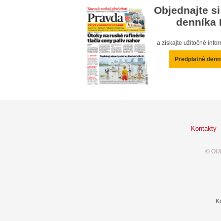
Objednajte si
denníka 
a získajte užitočné inf
Predplatné denn
Kontakty
© OUR
K