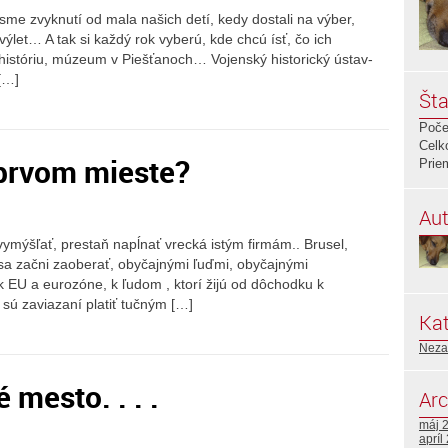
sme zvyknutí od mala našich detí, kedy dostali na výber,
 výlet… A tak si každý rok vyberú, kde chcú ísť, čo ich
 históriu, múzeum v Piešťanoch… Vojenský historický ústav-
[…]
Šta
Poče
Celk
 prvom mieste?
Prie
Aut
vymýšľať, prestaň napĺnať vrecká istým firmám.. Brusel,
sa začni zaoberať, obyčajnými ľuďmi, obyčajnými
 k EU a eurozóne, k ľudom , ktorí žijú od dôchodku k
 sú zaviazaní platiť tučným […]
Kat
Neza
mesto. . . .
Arc
máj 
apríl