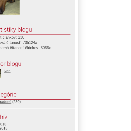
tistiky blogu
t článkov: 230
ová čítanosť: 705124x
merná čítanosť článkov: 3066x
or blogu
ivan
egórie
radené
(230)
hív
2018
 2018