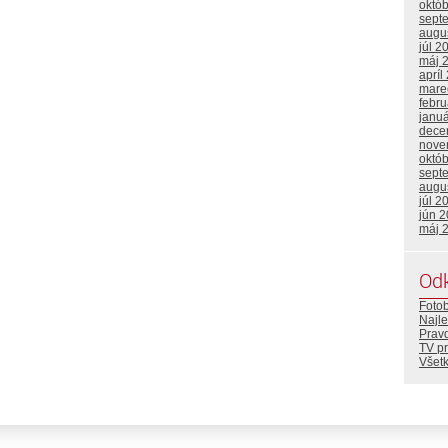
októ
sept
augu
júl 2
máj 
apríl
mare
febr
janu
dece
nove
októ
sept
augu
júl 2
jún 
máj 
Od
Foto
Najle
Prav
TV p
Všetk