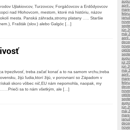
augu
apríl
z rodov Ujlakiovcov, Turzovcov, Forgáčovcov a Erdődyovcov
mare
a kopci nad Hlohovcom, mestom, ktoré má históriu, názov
febr
v okolí mesta. Panská záhrada,stromy platany ….. Staršie
janu
nove
em.), Frašták (slov.) alebo Galgóc […]
sept
jún 
máj 
apríl
dece
nove
livosť
októ
sept
augu
júl 2
jún 
máj 
áca trpezlivosť, treba začať konať a to na samom vrchu,treba
apríl
vensku, žijú ľudia,ktorí žijú, v porovnaní so Západom v
mare
febr
ískali skoro vôbec nič,EU nám nepomohla, naopak, my
dece
…Prieči sa to nám všetkým, ale […]
nove
októ
sept
augu
jún 
máj 
mare
janu
dece
nove