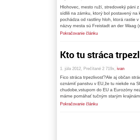
Hlohovec, mesto ruží, stredoveký páni 
sídlili na zámku, ktorý bol postavený n
pochádza od rastliny hloh, ktorá rastie 
názvy mesta sú Freistadt an der Waag (n
Pokračovanie článku
Kto tu stráca trpez
1. júla 2012, Prečítané 2 719x,
ivan
Fico stráca trpezlivosť?Ale aj občan str
oznámiť panstvu v EU,že tu niekde na Slo
chudobe,vstupom do EU a Eurozóny nez
máme pomáhať tučným starým krajinám…
Pokračovanie článku