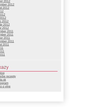
ber 2012
ember 2012
st 2012
012
2012
 2012
c 2012
uár 2012
ár 2012
mber 2011
mber 2011
ber 2011
ember 2011
st 2011
011
2011
2011
kazy
blog
pšie recepty
da.sk
rogram
o o víne