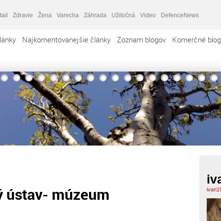
tail
Zdravie
Žena
Varecha
Záhrada
Užitočná
Video
DefenceNews
lánky
Najkomentovanejšie články
Zoznam blogov
Komerčné blog
iv
ký ústav- múzeum
ivan1