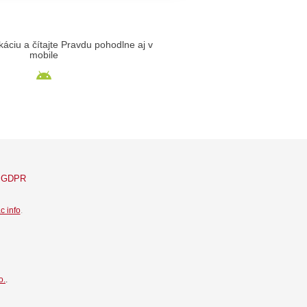
likáciu a čítajte Pravdu pohodlne aj v
mobile
GDPR
c info
.
o.
.