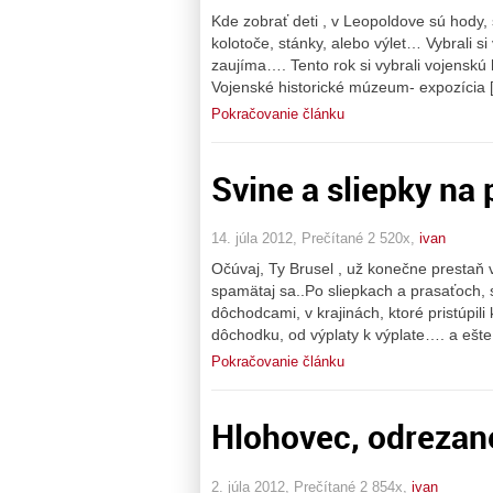
Kde zobrať deti , v Leopoldove sú hody, 
kolotoče, stánky, alebo výlet… Vybrali si
zaujíma…. Tento rok si vybrali vojenskú
Vojenské historické múzeum- expozícia 
Pokračovanie článku
Svine a sliepky na
14. júla 2012, Prečítané 2 520x,
ivan
Očúvaj, Ty Brusel , už konečne prestaň 
spamätaj sa..Po sliepkach a prasaťoch, 
dôchodcami, v krajinách, ktoré pristúpili
dôchodku, od výplaty k výplate…. a ešte
Pokračovanie článku
Hlohovec, odrezané 
2. júla 2012, Prečítané 2 854x,
ivan