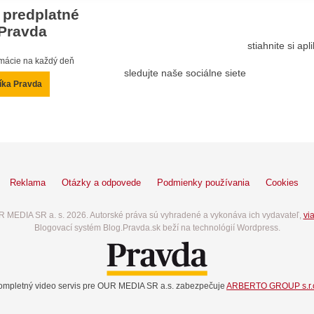
 predplatné
Pravda
stiahnite si ap
ormácie na každý deň
sledujte naše sociálne siete
íka Pravda
Reklama
Otázky a odpovede
Podmienky používania
Cookies
 MEDIA SR a. s. 2026. Autorské práva sú vyhradené a vykonáva ich vydavateľ,
via
Blogovací systém Blog.Pravda.sk beží na technológií Wordpress.
ompletný video servis pre OUR MEDIA SR a.s. zabezpečuje
ARBERTO GROUP s.r.