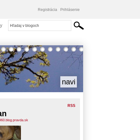
Registrácia
Prihlásenie
y
navi
RSS
an
960.blog.pravda.sk