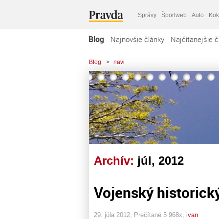
Správy
Športweb
Auto
Kok
Blog
Najnovšie články
Najčítanejšie č
Blog
>
navi
Archív:
júl, 2012
Vojenský historic
29. júla 2012, Prečítané 5 968x,
ivan