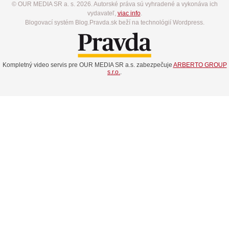
© OUR MEDIA SR a. s. 2026. Autorské práva sú vyhradené a vykonáva ich
vydavateľ,
viac info
.
Blogovací systém Blog.Pravda.sk beží na technológií Wordpress.
Kompletný video servis pre OUR MEDIA SR a.s. zabezpečuje
ARBERTO GROUP
s.r.o.
.