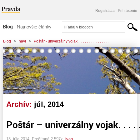
Registrácia
Prihlásenie
Blog
Najnovšie články
Najčítanejšie články
Blog
>
navi
>
Poštár - univerzálny vojak. . . . . . . . . . . . . . . . .
Najkomentovanejšie články
Zoznam blogov
Komerčné blogy
Archív:
júl, 2014
Poštár – univerzálny vojak. . . . . . . 
13. júla 2014, Prečítané 2 597x,
ivan