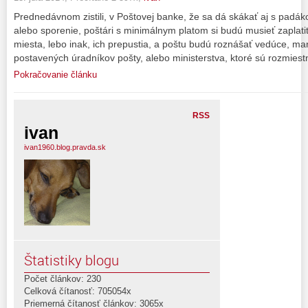
Prednedávnom zistili, v Poštovej banke, že sa dá skákať aj s padáko
alebo sporenie, poštári s minimálnym platom si budú musieť zaplatiť
miesta, lebo inak, ich prepustia, a poštu budú roznášať vedúce, m
postavených úradníkov pošty, alebo ministerstva, ktoré sú rozmies
Pokračovanie článku
RSS
ivan
ivan1960.blog.pravda.sk
Štatistiky blogu
Počet článkov: 230
Celková čítanosť: 705054x
Priemerná čítanosť článkov: 3065x