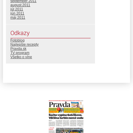
september 2011
august 2011
júl 2011
jún 2011
máj 2011
Odkazy
Fotoblog
Najlepšie recepty
Pravda.sk
TV program
Všetko o víne