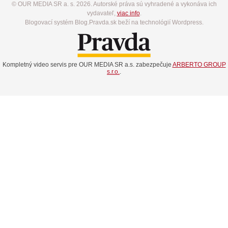
© OUR MEDIA SR a. s. 2026. Autorské práva sú vyhradené a vykonáva ich
vydavateľ,
viac info
.
Blogovací systém Blog.Pravda.sk beží na technológií Wordpress.
Kompletný video servis pre OUR MEDIA SR a.s. zabezpečuje
ARBERTO GROUP
s.r.o.
.