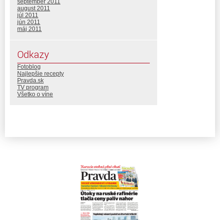
september 2011
august 2011
júl 2011
jún 2011
máj 2011
Odkazy
Fotoblog
Najlepšie recepty
Pravda.sk
TV program
Všetko o víne