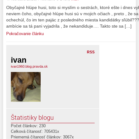
Obyčajné hlúpe husi, toto si myslím o sestrách, ktoré ešte i dnes vyk
neviem čoho, obyčajné hlúpe husi sú v mojich očiach , preto , že sa
ochechúl, čo im ten pajác z posledného miesta kandidátky sľúbil???? 
ambície sa tá pani vyjadrila , že nekandiduje…. Takto ste sa […]
Pokračovanie článku
RSS
ivan
ivan1960.blog.pravda.sk
Štatistiky blogu
Počet článkov: 230
Celková čítanosť: 705431x
Priemerná čítanosť článkov: 3067x