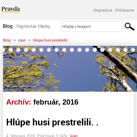
Registrácia
Prihlásenie
Blog
Najnovšie články
Najčítanejšie články
Blog
>
navi
>
Hlúpe husi prestrelili. .
Najkomentovanejšie články
Zoznam blogov
Komerčné blogy
Archív:
február, 2016
Hlúpe husi prestrelili. .
4. februára 2016, Prečítané 3 143x,
ivan