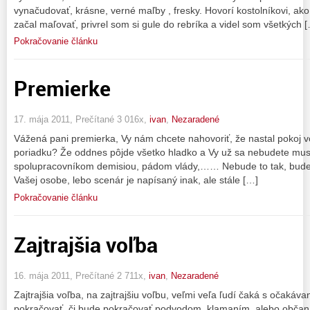
vynačudovať, krásne, verné maľby , fresky. Hovorí kostolníkovi, ako
začal maľovať, privrel som si gule do rebríka a videl som všetkých 
Pokračovanie článku
Premierke
17. mája 2011, Prečítané 3 016x,
ivan
,
Nezaradené
Vážená pani premierka, Vy nám chcete nahovoriť, že nastal pokoj vo
poriadku? Že oddnes pôjde všetko hladko a Vy už sa nebudete musie
spolupracovníkom demisiou, pádom vlády,…… Nebude to tak, budet
Vašej osobe, lebo scenár je napísaný inak, ale stále […]
Pokračovanie článku
Zajtrajšia voľba
16. mája 2011, Prečítané 2 711x,
ivan
,
Nezaradené
Zajtrajšia voľba, na zajtrajšiu voľbu, veľmi veľa ľudí čaká s očakáv
pokračovať, či bude pokračovať podvodom, klamaním, alebo občan, 