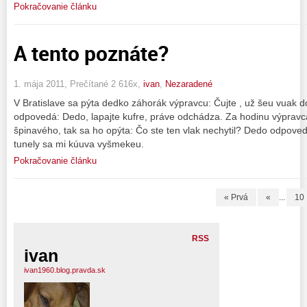
Pokračovanie článku
A tento poznáte?
1. mája 2011, Prečítané 2 616x,
ivan
,
Nezaradené
V Bratislave sa pýta dedko záhorák výpravcu: Čujte , už šeu vua
odpovedá: Dedo, lapajte kufre, práve odchádza. Za hodinu výpravc
špinavého, tak sa ho opýta: Čo ste ten vlak nechytil? Dedo odpoved
tunely sa mi kúuva vyšmekeu.
Pokračovanie článku
« Prvá
«
...
10
RSS
ivan
ivan1960.blog.pravda.sk