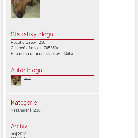
Štatistiky blogu
Počet článkov: 230
Celková čítanosť: 705230x
Priemerná čítanosť článkov: 3066x
Autor blogu
ivan
Kategórie
Nezaradené
(230)
Archív
máj 2018