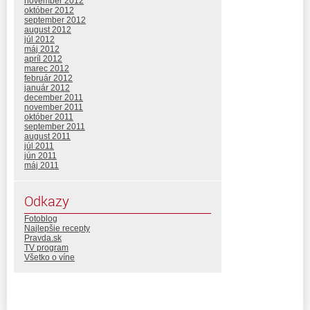
november 2012
október 2012
september 2012
august 2012
júl 2012
máj 2012
apríl 2012
marec 2012
február 2012
január 2012
december 2011
november 2011
október 2011
september 2011
august 2011
júl 2011
jún 2011
máj 2011
Odkazy
Fotoblog
Najlepšie recepty
Pravda.sk
TV program
Všetko o víne