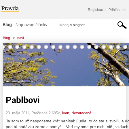
Registrácia
Prihlásenie
Blog
Najnovšie články
Najčítanejšie články
Blog
>
navi
Najkomentovanejšie články
Zoznam blogov
Komerčné blogy
Pablbovi
20. mája 2011, Prečítané 2 695x,
ivan
,
Nezaradené
Ja som to už nespočetne krát napísal: Ľudia, to čo ste si zvolili, a
pod tú nadávku zaradia samy/….Veď my sme pre nich, nič , vzduch,