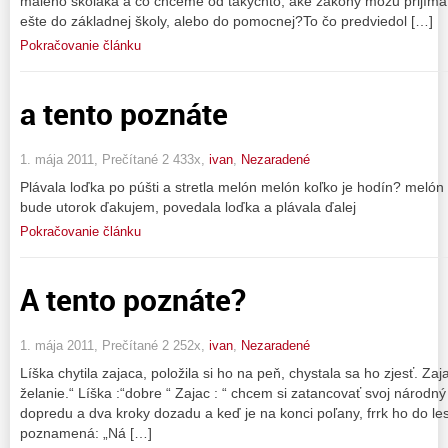
malého školáka a čo chceme od takýchto, aké zákony môžu prijímať
ešte do základnej školy, alebo do pomocnej?To čo predviedol […]
Pokračovanie článku
a tento poznáte
1. mája 2011, Prečítané 2 433x,
ivan
,
Nezaradené
Plávala loďka po púšti a stretla melón melón koľko je hodín? melón 
bude utorok ďakujem, povedala loďka a plávala ďalej
Pokračovanie článku
A tento poznáte?
1. mája 2011, Prečítané 2 252x,
ivan
,
Nezaradené
Líška chytila zajaca, položila si ho na peň, chystala sa ho zjesť. Za
želanie.“ Líška :“dobre “ Zajac : “ chcem si zatancovať svoj národný 
dopredu a dva kroky dozadu a keď je na konci poľany, frrk ho do les
poznamená: „Ná […]