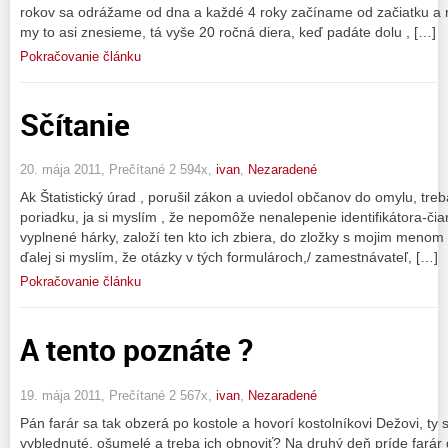
rokov sa odrážame od dna a každé 4 roky začíname od začiatku a 
my to asi znesieme, tá vyše 20 ročná diera, keď padáte dolu , […]
Pokračovanie článku
Sčítanie
20. mája 2011, Prečítané 2 594x,
ivan
,
Nezaradené
Ak Štatistický úrad , porušil zákon a uviedol občanov do omylu, treb
poriadku, ja si myslím , že nepomôže nenalepenie identifikátora-či
vyplnené hárky, založí ten kto ich zbiera, do zložky s mojim meno
ďalej si myslím, že otázky v tých formulároch,/ zamestnávateľ, […]
Pokračovanie článku
A tento poznáte ?
19. mája 2011, Prečítané 2 567x,
ivan
,
Nezaradené
Pán farár sa tak obzerá po kostole a hovorí kostolníkovi Dežovi, ty s
vyblednuté, ošumelé a treba ich obnoviť? Na druhý deň príde farár 