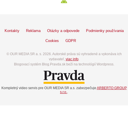
Kontakty
Reklama
Otázky a odpovede
Podmienky používania
Cookies
GDPR
© OUR MEDIA SR a. s. 2026. Autorské práva sú vyhradené a vykonáva ich
vydavateľ,
viac info
.
Blogovací systém Blog.Pravda.sk beží na technológií Wordpress.
Kompletný video servis pre OUR MEDIA SR a.s. zabezpečuje
ARBERTO GROUP
s.r.o.
.