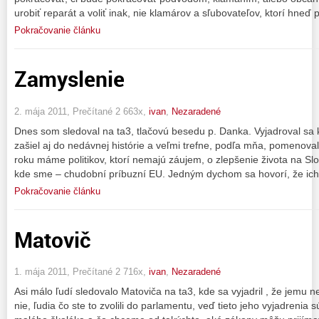
urobiť reparát a voliť inak, nie klamárov a sľubovateľov, ktorí hneď
Pokračovanie článku
Zamyslenie
2. mája 2011, Prečítané 2 663x,
ivan
,
Nezaradené
Dnes som sledoval na ta3, tlačovú besedu p. Danka. Vyjadroval sa k s
zašiel aj do nedávnej histórie a veľmi trefne, podľa mňa, pomenoval
roku máme politikov, ktorí nemajú záujem, o zlepšenie života na Sl
kde sme – chudobní príbuzní EU. Jedným dychom sa hovorí, že ich
Pokračovanie článku
Matovič
1. mája 2011, Prečítané 2 716x,
ivan
,
Nezaradené
Asi málo ľudí sledovalo Matoviča na ta3, kde sa vyjadril , že jemu n
nie, ľudia čo ste to zvolili do parlamentu, veď tieto jeho vyjadrenia 