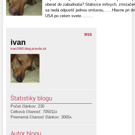
uberať do zabudnutia? Státisíce mŕtvych, zmrzačený
sa nedá odpustiť jednou omluvou,……Hlavne pri dneš
USA po celom svete………
RSS
ivan
ivan1960.blog.pravda.sk
Štatistiky blogu
Počet článkov: 230
Celková čítanosť: 705011x
Priemerná čítanosť článkov: 3065x
Autor blogu