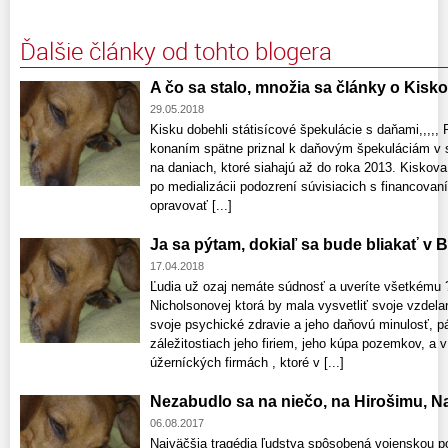
Ďalšie články od tohto blogera
A čo sa stalo, množia sa články o Kisko
29.05.2018
Kisku dobehli státisícové špekulácie s daňami,,,,,
konaním spätne priznal k daňovým špekuláciám v s
na daniach, ktoré siahajú až do roka 2013. Kiskov
po medializácii podozrení súvisiacich s financova
opravovať [...]
Ja sa pýtam, dokiaľ sa bude bliakať v 
17.04.2018
Ľudia už ozaj nemáte súdnosť a uveríte všetkému 
Nicholsonovej ktorá by mala vysvetliť svoje vzdel
svoje psychické zdravie a jeho daňovú minulosť, 
záležitostiach jeho firiem, jeho kúpa pozemkov, a 
úžerníckých firmách , ktoré v [...]
Nezabudlo sa na niečo, na Hirošimu, Nag
06.08.2017
Najväčšia tragédia ľudstva spôsobená vojenskou p