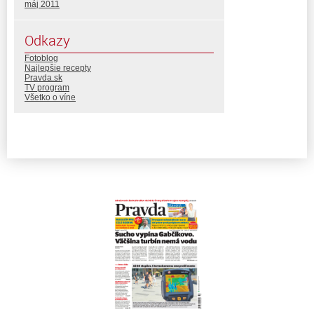
máj 2011
Odkazy
Fotoblog
Najlepšie recepty
Pravda.sk
TV program
Všetko o víne