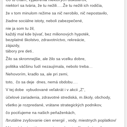
niektorí sa tvária, že tu nežili…..Že tu nežili ich rodičia,
že v tom minulom režime sa nič nerobilo, nič nepostavilo,
žiadne sociálne istoty, neboli zabezpečené,
nie ja som tu žil,
každý mal kde bývať, bez milionových hypoték,
bezplatné školstvo, zdravotníctvo, rekreácie,
zájazdy,
tábory pre deti..
Žilo sa skromnejšie, ale žilo sa vcelku dobre,
politika väčšinu ľudí nezaujímala, nebolo treba…
Nehovorím, kradlo sa, ale pri zemi,
toto, čo sa deje dnes, nemá obdobu….
V tej dobe vybudované veľakrát i v akcii „Z“,
účelové zariadenia, zdravotné strediská, m.školy, obchody,
všetko je rozpredané, vrátane strategických podnikov,
čo pociťujeme na našich peňaženkách,
/brutálne zvyšovanie cien energií , vody, miestnych poplatkov/