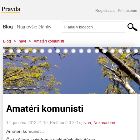
Registrácia
Prihlásenie
Blog
Najnovšie články
Najčítanejšie články
Blog
>
navi
>
Amatéri komunisti
Najkomentovanejšie články
Zoznam blogov
Komerčné blogy
Amatéri komunisti
12. januára 2012 21:19
, Prečítané 3 221x,
ivan
,
Nezaradené
Amatéri komunisti..
Čo tu čítam, vyjadrenia niektorých diskutérov,