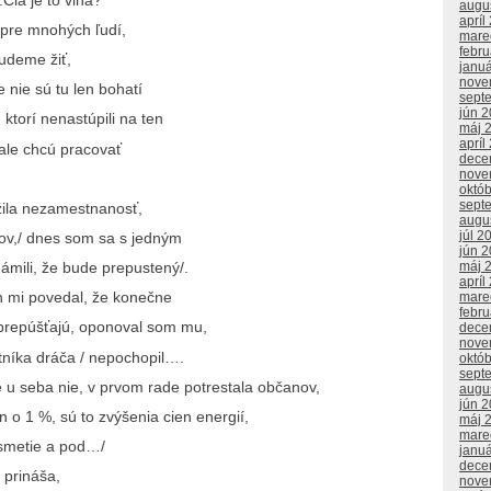
augu
apríl
 pre mnohých ľudí,
mare
febr
udeme žiť,
janu
nove
e nie sú tu len bohatí
sept
jún 
, ktorí nenastúpili na ten
máj 
apríl
 ale chcú pracovať
dece
nove
októ
sept
žila nezamestnanosť,
augu
júl 2
v,/ dnes som sa s jedným
jún 
máj 
ámili, že bude prepustený/.
apríl
n mi povedal, že konečne
mare
febr
 prepúšťajú, oponoval som mu,
dece
nove
otníka dráča / nepochopil….
októ
sept
e u seba nie, v prvom rade potrestala občanov,
augu
jún 
n o 1 %, sú to zvýšenia cien energií,
máj 
mare
, smetie a pod…/
janu
dece
 prináša,
nove