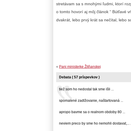
stretávam sa s mnohými ľudmi, ktorí roz
o tomto hovorí aj môj článok “ Bútľavé vŕ
dvakrát, lebo prvý krát sa nečítal, le
«
Pani ministerke Žitňanskej
Debata ( 57 príspevkov )
tiež som ho nedostal tak sme išli ...
spomalené zadlžovanie, naštartovaná ...
apropo bavme sa o realnom obdoby 80 ...
neviem preco by sme ho nemohli dostavat,... .