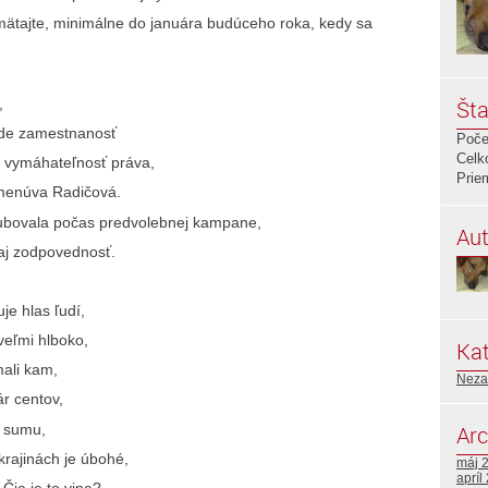
amätajte, minimálne do januára budúceho roka, kedy sa
Šta
,
bude zamestnanosť
Poče
Celk
a vymáhateľnosť práva,
Prie
ymenúva Radičová.
ľubovala počas predvolebnej kampane,
Aut
 aj zodpovednosť.
je hlas ľudí,
veľmi hlboko,
Kat
mali kam,
Neza
r centov,
ú sumu,
Arc
krajinách je úbohé,
máj 
apríl
Čia je to vina?