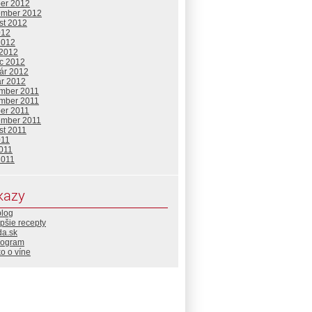
ber 2012
ember 2012
st 2012
012
2012
 2012
c 2012
uár 2012
ár 2012
mber 2011
mber 2011
ber 2011
ember 2011
st 2011
011
2011
2011
kazy
blog
pšie recepty
da.sk
rogram
o o víne