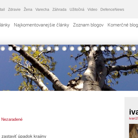
tail
Zdravie
Žena
Varecha
Záhrada
Užitočná
Video
DefenceNews
lánky
Najkomentovanejšie články
Zoznam blogov
Komerčné blog
iv
ivan1
,
Nezaradené
 zastaviť úpadok krajiny