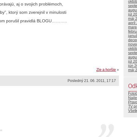
októ
právajú, aj o svojich problémoch,
sept
augu
by“, ktorý som zverejnil v minulosti
júl 2
máj 
bo som porušil pravidlá BLOGU………..
apríl
mare
febr
janu
dece
nove
októ
sept
augu
júl 2
jún 
Zle a horšie
»
máj 
Posledný 21. 06. 2011, 17:17
Od
Foto
Najle
Prav
TV p
Všetk
..