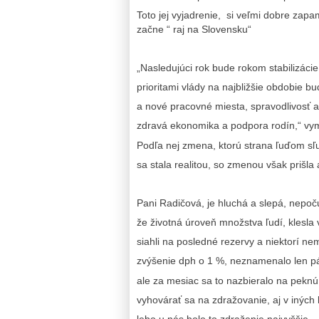
Toto jej vyjadrenie, si veľmi dobre zap
začne “ raj na Slovensku“
„Nasledujúci rok bude rokom stabilizácie
prioritami vlády na najbližšie obdobie 
a nové pracovné miesta, spravodlivosť 
zdravá ekonomika a podpora rodín,“ v
Podľa nej zmena, ktorú strana ľuďom s
sa stala realitou, so zmenou však prišla
Pani Radičová, je hluchá a slepá, nepoču
že životná úroveň množstva ľudí, klesla 
siahli na posledné rezervy a niektorí ne
zvýšenie dph o 1 %, neznamenalo len pá
ale za mesiac sa to nazbieralo na pekn
vyhovárať sa na zdražovanie, aj v iných 
lebo u nás bolo to zdraženie najvyššie….