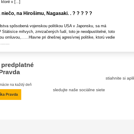
ktoré v [...]
niečo, na Hirošimu, Nagasaki. . ? ? ? ? ?
udstva spôsobená vojenskou politikou USA v Japonsku, sa má
 Státisíce mŕtvych, zmrzačených ľudí, toto je neodpustitelné, toto
ou omluvou,……Hlavne pri dnešnej agresívnej politike, ktorú vedie
te………
 predplatné
Pravda
stiahnite si ap
ormácie na každý deň
sledujte naše sociálne siete
íka Pravda