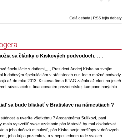
Celá debata
|
RSS tejto debaty
logera
nožia sa články o Kiskových podvodoch. . . .
cové špekulácie s daňami,,,,, Prezident Andrej Kiska sa svojím
al k daňovým špekuláciám v státisícoch eur. Ide o možné podvody
hajú až do roka 2013. Kiskova firma KTAG začala až vlani na jeseň
zrení súvisiacich s financovaním prezidentskej kampane narýchlo
iaľ sa bude bliakať v Bratislave na námestiach ?
 súdnosť a uveríte všetkému ? Arogantnému Sulíkovi, pani
y mala vysvetliť svoje vzdelanie pán Matovič by mal dokladovať
vie a jeho daňovú minulosť, pán Kiska svoje prešľapy v daňovych
iriem, jeho kúpa pozemkov, a v neposlednom rade svojich