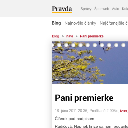
Správy
Športweb
Auto
Kok
Blog
Najnovšie články
Najčítanejšie č
Blog
>
navi
>
Pani premierke
Pani premierke
18. júna 2011 20:36
, Prečítané 2 905x,
ivan
Článok pod nadpisom:
Radičová: Napriek kríze sa nám podarilo