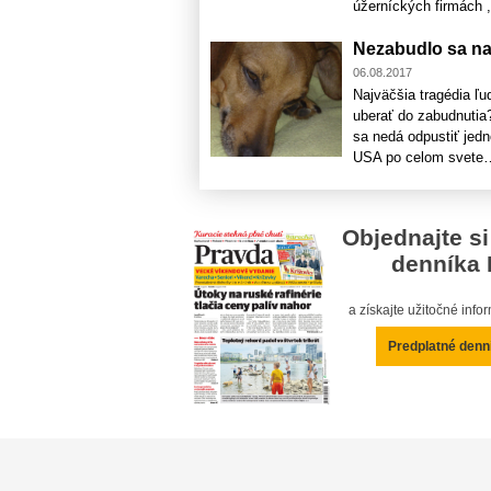
úžerníckých firmách , 
Nezabudlo sa na 
06.08.2017
Najväčšia tragédia ľ
uberať do zabudnutia?
sa nedá odpustiť jedn
USA po celom sve
Objednajte si
denníka 
a získajte užitočné inf
Predplatné denn