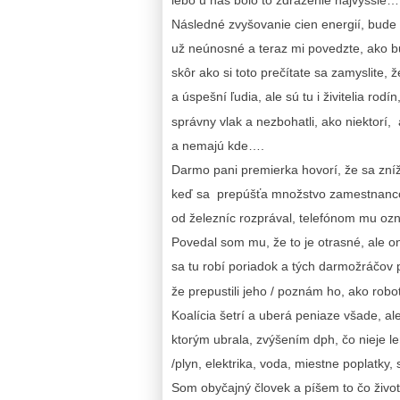
Následné zvyšovanie cien energií, bude
už neúnosné a teraz mi povedzte, ako b
skôr ako si toto prečítate sa zamyslite, ž
a úspešní ľudia, ale sú tu i živitelia rodín
správny vlak a nezbohatli, ako niektorí,
a nemajú kde….
Darmo pani premierka hovorí, že sa zní
keď sa prepúšťa množstvo zamestnanco
od železníc rozprával, telefónom mu ozn
Povedal som mu, že to je otrasné, ale o
sa tu robí poriadok a tých darmožráčov
že prepustili jeho / poznám ho, ako rob
Koalícia šetrí a uberá peniaze všade, al
ktorým ubrala, zvýšením dph, čo nieje le
/plyn, elektrika, voda, miestne poplatky
Som obyčajný človek a píšem to čo život