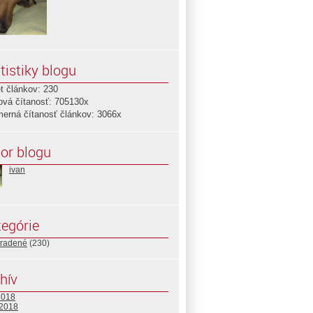
tistiky blogu
t článkov: 230
ová čítanosť: 705130x
merná čítanosť článkov: 3066x
or blogu
ivan
egórie
radené
(230)
hív
2018
 2018