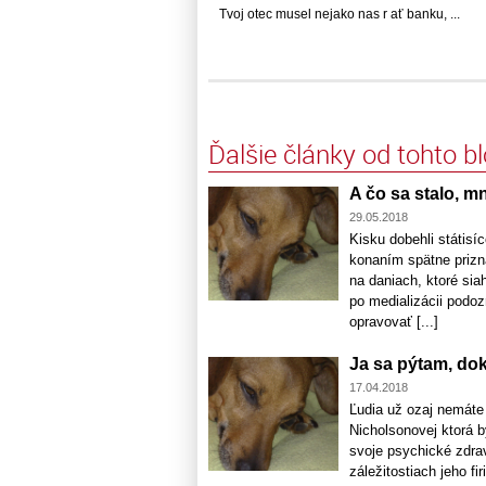
Tvoj otec musel nejako nas r ať banku, ...
Ďalšie články od tohto b
A čo sa stalo, m
29.05.2018
Kisku dobehli státisí
konaním spätne prizn
na daniach, ktoré sia
po medializácii podo
opravovať [...]
Ja sa pýtam, dok
17.04.2018
Ľudia už ozaj nemáte
Nicholsonovej ktorá b
svoje psychické zdra
záležitostiach jeho f