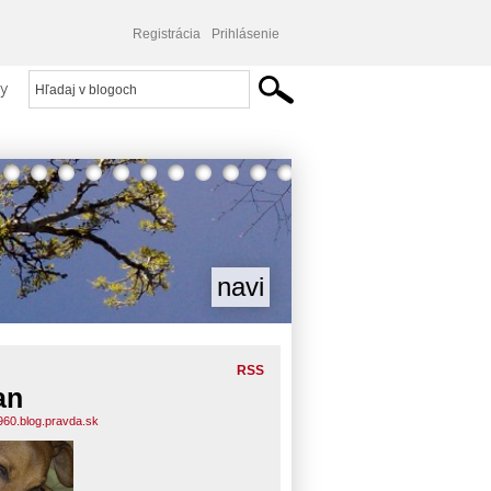
Registrácia
Prihlásenie
y
navi
RSS
an
960.blog.pravda.sk